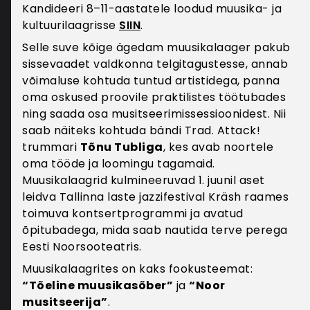
Kandideeri 8–11-aastatele loodud muusika- ja
töödeldakse veebipoe kui infoühiskonna teenuse
kultuurilaagrisse
SIIN
.
osutamiseks ning veebikasutusstatistika
Selle suve kõige ägedam muusikalaager pakub
tegemiseks.
sissevaadet valdkonna telgitagustesse, annab
Õiguslik alus
võimaluse kohtuda tuntud artistidega, panna
Isikuandmete töötlemine toimub kliendiga
oma oskused proovile praktilistes töötubades
sõlmitud lepingu täitmise eesmärgil. Isikuandmete
ning saada osa musitseerimissessioonidest. Nii
töötlemine toimub juriidilise kohustuse täitmiseks
saab näiteks kohtuda bändi Trad. Attack!
(nt raamatupidamine ja tarbijavaidluste
trummari
Tõnu Tubliga
, kes avab noortele
lahendamine).
oma tööde ja loomingu tagamaid.
Muusikalaagrid kulmineeruvad 1. juunil aset
Vastuvõtjad, kellele isikuandmed edastatakse
leidva Tallinna laste jazzifestival Kräsh raames
Maksete teostamiseks vajalikud isikuandmed
toimuva kontsertprogrammi ja avatud
edastatakse volitatud töötleja Maksekeskus AS-le.
õpitubadega, mida saab nautida terve perega
Isikuandmed edastatakse veebipoe klienditoele
Eesti Noorsooteatris.
ostude ja ostuajaloo haldamiseks ja
Muusikalaagrites on kaks fookusteemat:
kliendiprobleemide lahendamiseks. Nimi,
“Tõeline muusikasõber”
ja
“Noor
telefoninumber ja e-posti aadress edastatakse
musitseerija”
.
kliendi poolt valitud transporditeenuse pakkujale.