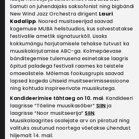
Komisjon hinnanud piisavaks ning USA
Samuti on juhendajaks saksofonist ning bigbändi
ettevõtetele, kes on liitunud andmekaitse kilbi
New Wind Jazz Orchestra dirigent
Lauri
(Privacy Shield) raamistikuga. Juurdepääs
Kadalipp
. Noored musitseerijad saavad
isikuandmetele on veebipoe töötajatel, kes saavad
kogemuse MUBA helistuudios, kus salvestatakse
isikuandmetega tutvuda selleks, et lahendada
festivalile ametlik signatuurkõll. Lisaks
veebipoe kasutamisega seonduvaid tehnilisi
kokkumängu harjutamisele tehakse tutvust ka
küsimusi ning osutada klienditoe teenust.
muusikakirjutamise ABC-ga. Kolmepäevase
Veebipood rakendab asjakohaseid füüsilisi,
bänditegemise tulemusena esinetakse laagris
organisatsioonilisi ja infotehnilisi turvameetmeid, et
õpitud paladega festivali raames ka teistele
kaitsta isikuandmeid juhusliku või ebaseadusliku
omaealistele. Mõlemas fookusgrupis saavad
hävitamise, kaotsimineku, muutmise või loata
lapsed kogeda ühiseid musitseerimissessioone
juurdepääsu ja avalikustamise eest. Isikuandmete
ning kohtuda inspireerivate muusikutega.
edastamine veebipoe volitatud töötlejatele (nt
Kandideerimise tähtaeg on 10. mai
. Kandideeri
transporditeenuse pakkuja ja andmemajutus)
laagrisse “Tõeline muusikasõber”
SIIN
ja
isikuandmete töötlemine toimub veebipoe ja
laagrisse “Noor musitseerija”
SIIN
.
volitatud töötlejatega sõlmitud lepingute alusel.
Muusikalaagrites osalejate arv on piiratud ning
Volitatud töötlejaid on kohustatud tagama
valituks osutunud noortega võetakse ühendust
isikuandmete töötlemisel asjakohased
hiljemalt 14. mail.
kaitsemeetmed.