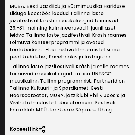
MUBA, Eesti Jazzliidu ja Rütmimuusika Hariduse
Nõusoleku tagasivõtmine
Liiduga koostöös loodud Tallinna laste
Kui isikuandmete töötlemine toimub kliendi
jazzifestival Kräsh muusikalaagrid toimuvad
nõusoleku alusel, siis on kliendil õigus nõusolek
29.-31. mai ning kulmineeruvad 1. juunil aset
tagasi võtta teavitades sellest kliendituge e-posti
leidva Tallinna laste jazzifestivali Kräsh raames
teel.
toimuva kontserprogrammi ja avatud
töötubadega. Hoia festivali tegemistel silma
Säilitamine
peal
kodulehel
,
Facebookis
ja
Instagram
.
Kliendiandmeid ei töödelda kauem kui vajalik.
Tallinna laste jazzifestivali Kräsh ja selle raames
Säilitamise periood võib põhineda lepingutel
toimuvad muusikalaagrid on osa UNESCO
kliendiga, Eesti Pärimusmuusika Keskuse õigustatud
muusikalinn Tallinn programmist. Partnerid on
huvil või kohaldataval õigusel (nt
Tallinna Kultuuri- ja Spordiamet, Eesti
raamatupidamisega seotud seadused, või
Noorsooteater, MUBA, jazziklubi Philly Joes’s ja
aegumistähtajaga seotud seadused, muu
Vivita Lahenduste Laboratoorium. Festivali
eraõigus).
korraldab MTÜ Jazzkaare Sõprade Ühing.
Kustutamine
Isikuandmete kustutamiseks tuleb võtta ühendust
Kopeeri link
klienditoega e-posti teel. Kustutamistaotlusele