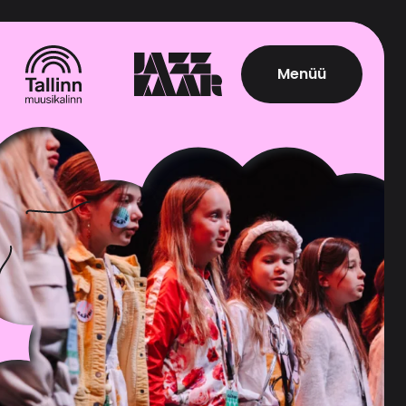
Menüü
, *** Tallinn Telefon: 43
lesse tõsiselt.
 MTÜ Jazzkaare Sõprade
õigused seoses
Sõprade Ühing
ee