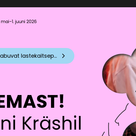
1. mai–1. juuni 2026
imused
Kräshil tähistati noori talente ja saabuvat lastekaitsepäeva!
ng (edaspidi algataja) Registrikood: 80116582 Asukoht: ***
aar.ee
sikuandmete kaitse on meie jaoks oluline ning suhtume sel
eiate informatsiooni selle kohta, milliseid isikuandmeid
LEMAST!
illeks neid kasutame, kellega jagame ja millised on Teie 
a.
i Kräshil
aames isikuandmete vastutav töötleja on MTÜ Jazzkaare 
aga *****, Tallinn ***, tel *** **** ja e-kiri info@jazzkaar.