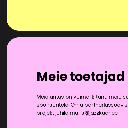
Meie toetajad
Meie üritus on võimalik tänu meie s
sponsoritele. Oma partnerlussoovist
projektijuhile maris@jazzkaar.ee