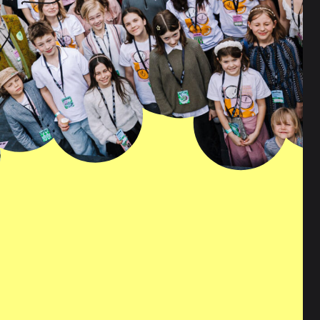
i klient on andnud
irja päises vastav viide või
 (profileerimine), on
eturundusega seotud
ndituge e-posti teel.
usel tel 435 4370 või e-
).
id tootesoovitusi.