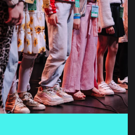
e haldamiseks ja kauba
dmed) kasutatakse ostetud
 Pangakonto numbrit
 kliendi nimi,
si (klienditugi).
e kui infoühiskonna
ikuandmete töötlemine
endamine).