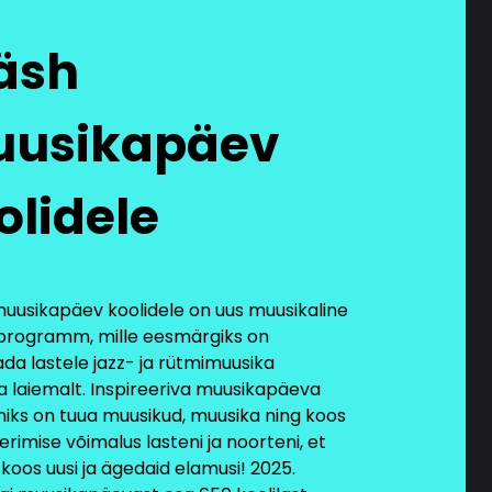
keskus AS-le.
äsh
a kliendiprobleemide
valitud transporditeenuse
 lisaks kontaktandmetele
usikapäev
tele, kui see on vajalik
soovi saada sihitud
olidele
i e-posti teel, siis
 teenust pakkuvale
muusikapäev koolidele on uus muusikaline
programm, mille eesmärgiks on
gi või Euroopa Liidu
ada lastele jazz- ja rütmimuusika
idesse, mille andmekaitse
 laiemalt. Inspireeriva muusikapäeva
d andmekaitse kilbi
niks on tuua muusikud, muusika ning koos
 kes saavad
rimise võimalus lasteni ja noorteni, et
hnilisi küsimusi ning
koos uusi ja ägedaid elamusi! 2025.
isi ja infotehnilisi