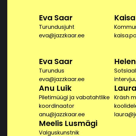
Eva Saar
Kaisa
Turundusjuht
Kommun
eva@jazzkaar.ee
kaisa.p
Eva Saar
Helen
Turundus
Sotsiaa
eva@jazzkaar.ee
intervju
Anu Luik
Laura
Piletimüügi ja vabatahtlike
Kräsh 
koordinaator
koolide
anu@jazzkaar.ee
laura@j
Meelis Lusmägi
Valguskunstnik