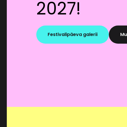
2027!
Milliseid isikuandmeid t
nimi, telefoninumber ja e
***
otseturunduse nõusoleku
Edasi on Viljandi Pärimu
Festivalipäeva galerii
Mu
Mis eesmärgil isikuandmei
kohaletoimetamiseks. Ost
kaupade ja teenuste ülev
kasutatakse kliendile maks
töödeldakse selleks, et l
Veebipoe kasutaja IP-aadr
teenuse osutamiseks ning
Õiguslik alus
Isikuandmete töötlemine t
toimub juriidilise kohust
Vastuvõtjad, kellele is