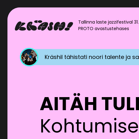
Tallinna laste jazzifestival 3
PROTO avastustehases
Privaatsusting
MTÜ Jazzkaare Sõprade Ühi
42054 e-post:info@jazzk
Isikuandmete töötlemine I
Käesolevast dokumendist l
AITÄH TU
Ühing Teie kohta kogub, m
isikuandmete töötlemiseg
Kohtumisen
Festivali korraldamise r
(registrikood *****) asukoh