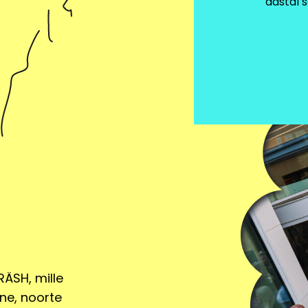
aastal 
 isikuandmeid juhusliku või ebaseadusliku hävitamise, kao
ikustamise eest. Isikuandmete edastamine veebipoe volita
a ja andmemajutus) isikuandmete töötlemine toimub veeb
ingute alusel. Volitatud töötlejaid on kohustatud tagama 
med.
e
e toimub kliendi nõusoleku alusel, siis on kliendil õigus n
uge e-posti teel.
 kauem kui vajalik. Säilitamise periood võib põhineda lepin
igustatud huvil või kohaldataval õigusel (nt raamatupid
tud seadused, muu eraõigus).
RÄSH, mille
s tuleb võtta ühendust klienditoega e-posti teel. Kustut
ne, noorte
ui kuu aja jooksul ning täpsustakse andmete kustutamise p