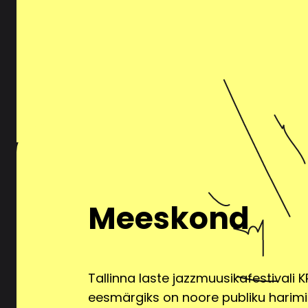
turvameetmeid, et kaitsta
loata juurdepääsu ja aval
transporditeenuse pakkuj
töötlejatega sõlmitud lep
asjakohased kaitsemeet
Nõusoleku tagasivõtmin
Kui isikuandmete töötlemin
teavitades sellest kliendit
Säilitamine
Kliendiandmeid ei töödelda
Meeskond
Pärimusmuusika Keskuse õ
või aegumistähtajaga seo
Kustutamine
Tallinna laste jazzmuusikafestivali K
Isikuandmete kustutamisek
eesmärgiks on noore publiku harimi
vastatakse mitte hiljem k