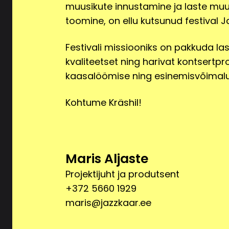
muusikute innustamine ja laste muu
Otseturustusteated
toomine, on ellu kutsunud festival J
E-kirja aadressi ja telef
Festivali missiooniks on pakkuda las
vastava nõusoleku. Kui klie
võtta ühendust klienditoe
kvaliteetset ning harivat kontsert
kliendil õigus oma isikua
kaasalöömise ning esinemisvõimal
profiilianalüüsi tegemise s
Kohtume Kräshil!
Vaidluste lahendamine
Isikuandmete töötlemiseg
kiri folk@folk.ee. Järele
Maris Aljaste
Kommertsküpsised
Projektijuht ja produtsent
Kasutame kommertsküpsisei
+372 5660 1929
maris@jazzkaar.ee