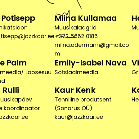
 Potisepp
Miina Kullamaa
H
ikatsioon
Muusikalaagrid
Mu
otisepp@jazzkaar.ee
+372 5662 0186
miina.adermann@gmail.co
m
e Palm
Emily-Isabel Nava
V
lmeedia/ Lapsesuu
Sotsiaalmeedia
Gr
ud
 Rulli
Kaur Kenk
K
muusikapäev
Tehniline produtsent
He
le koordinaator
(Sonorus OÜ)
azzkaar.ee
kaur@jazzkaar.ee