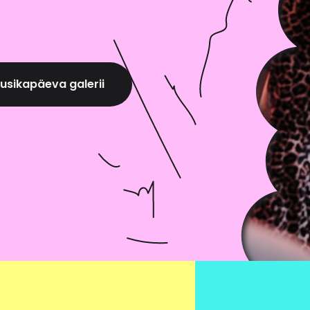
öödeldakse
-posti aadress;
d
smuusika tekst
usikapäeva galerii
d töödeldakseIsikuandmeid kasutatakse kliendi tellimust
uajaloo andmeid (ostu kuupäev, kaup, kogus, kliendi an
aate koostamiseks ning kliendieelistuste analüüsimiseks
ete tagastamiseks. Isikuandmeid nagu e-post, telefoni nr,
ahendada kaupade ja teenuste osutamise seonduvaid küsimu
essi või teisi võrguidentifikaatoreid töödeldakse veebipo
 veebikasutusstatistika tegemiseks.
oimub kliendiga sõlmitud lepingu täitmise eesmärgil. Is
use täitmiseks (nt raamatupidamine ja tarbijavaidluste lah
ikuandmed edastatakse