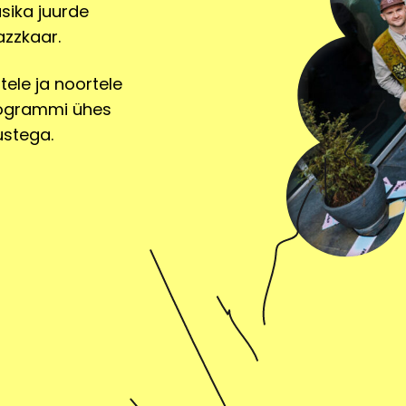
sika juurde
azzkaar.
oninumbrit kasutatakse otseturundusteadete saatmiseks, ku
tele ja noortele
nt ei soovi saada otseturustusteateid, siis tuleb valida e-k
ga. Kui isikuandmeid töödeldakse otseturunduse eesmärgil
programmi ühes
ndmete nii algse kui ka edasise töötlemise, sealhulgas ots
ustega.
uhtes igal ajal vastuväiteid esitada teavitades sellest klie
a seotud vaidluste lahendamine toimub klienditoe vahend
valveasutus on Eesti Andmekaitse Inspektsioon (info@aki.ee
d, et pakkuda teile parimat teenust ning isikupärastatu