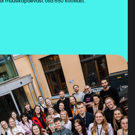
sai muusikapäevast osa 650 koolilast.
tsimineku, muutmise või
tud töötlejatele (nt
ipoe ja volitatud
isikuandmete töötlemisel
õusolek tagasi võtta
gutel kliendiga, Eesti
amisega seotud seadused,
amistaotlusele
erioodi.