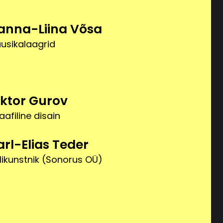
anna-Liina Võsa
usikalaagrid
iktor Gurov
aafiline disain
arl-Elias Teder
likunstnik (Sonorus OÜ)